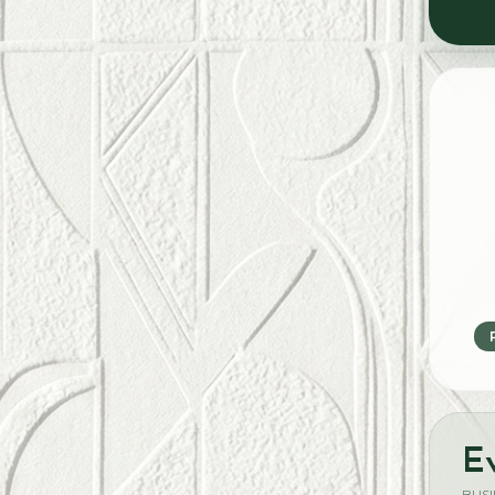
E
BUS