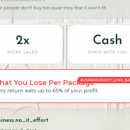
 people don't buy because they fear it won't fit.
2x
Cash
MORE SALES
STAYS WITH YOU
BUSINESS.PROFIT_LOSS_B
at You Lose Per Package
ry return eats up to 65% of your profit.
iness.no_it_effort