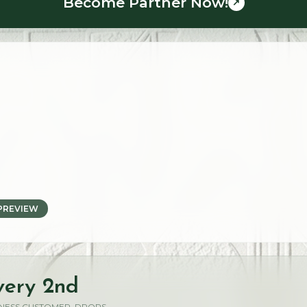
Become Partner Now!
↗
PREVIEW
very 2nd
INESS.CUSTOMER_DROPS