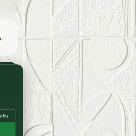
du
dig