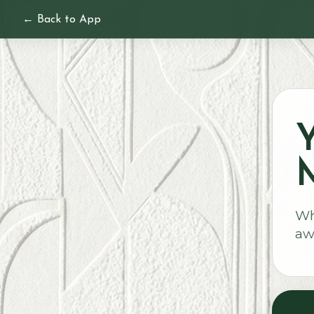
← Back to App
Y
M
Wh
aw