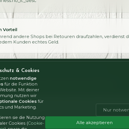
iness.no_it_desc
 Vorteil
rend andere Shops bei Retouren draufzahlen, verdienst 
jedem Kunden echtes Geld.
Wie viel Gewinn lässt du aktuell liegen?
schutz & Cookies
tzen
notwendige
Lass uns dein Business skalieren
es
für die Funktion
Website. Mit deiner
mung nutzen wir
ptionale Cookies
für
ics und Marketing.
Nur notwen
ieren sie die Nutzung
Alle akzeptieren
aler Cookies (
Cookie-