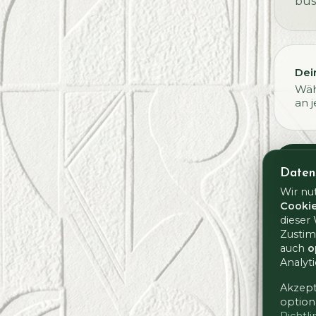
bus
Dein
Wäh
an 
Daten
Wir nu
Cooki
dieser 
Zustim
auch
o
Analyt
Akzept
option