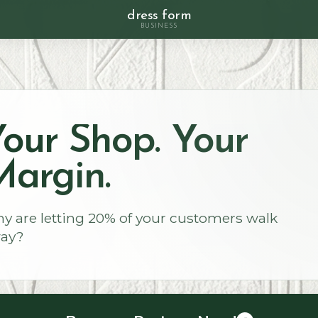
dress form
BUSINESS
our Shop. Your
argin.
y are letting 20% of your customers walk
ay?