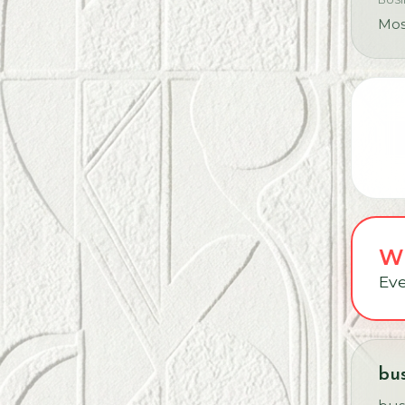
Most
Wh
Eve
bus